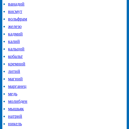
ванадий
висмут
вольфрам
железо
кадмий
калий
кальций
кобальт
кремний
литий
магний
марганец
медь
молибден
мышьяк
натрий
никель