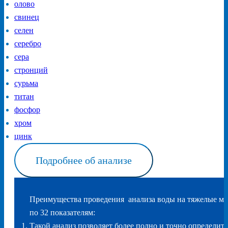
олово
свинец
селен
серебро
сера
стронций
сурьма
титан
фосфор
хром
цинк
Подробнее об анализе
Преимущества проведения анализа воды на тяжелые ме
по 32 показателям:
Такой анализ позволяет более полно и точно определит