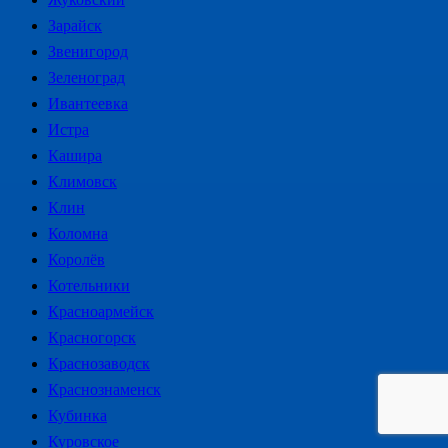
Зарайск
Звенигород
Зеленоград
Ивантеевка
Истра
Кашира
Климовск
Клин
Коломна
Королёв
Котельники
Красноармейск
Красногорск
Краснозаводск
Краснознаменск
Кубинка
Куровское