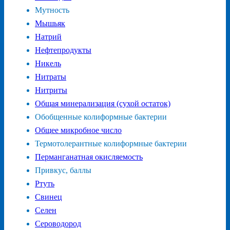
Мутность
Мышьяк
Натрий
Нефтепродукты
Никель
Нитраты
Нитриты
Общая минерализация (сухой остаток)
Обобщенные колиформные бактерии
Общее микробное число
Термотолерантные колиформные бактерии
Перманганатная окисляемость
Привкус, баллы
Ртуть
Свинец
Селен
Сероводород