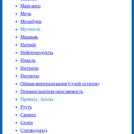
Марганец
Медь
Молибден
Мутность
Мышьяк
Натрий
Нефтепродукты
Никель
Нитраты
Нитриты
Общая минерализация (сухой остаток)
Перманганатная окисляемость
Привкус, баллы
Ртуть
Свинец
Селен
Сероводород