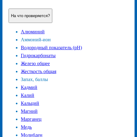
На что проверяется?
Алюминий
Аммоний-ион
Водородный показатель (pH)
Гидрокарбонаты
Железо общее
Жесткость общая
Запах, баллы
Кадмий
Калий
Кальций
Магний
Марганец
Медь
Молибден