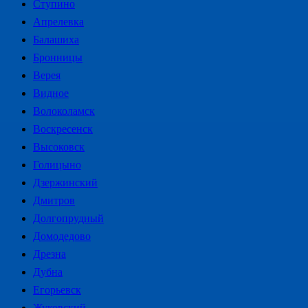
Ступино
Апрелевка
Балашиха
Бронницы
Верея
Видное
Волоколамск
Воскресенск
Высоковск
Голицыно
Дзержинский
Дмитров
Долгопрудный
Домодедово
Дрезна
Дубна
Егорьевск
Жуковский