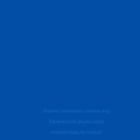
Титриметрия — это метод количественного химического
анализа, основанный на определении концентрации
вещества (анализируемого компонента) путем измерения
объема реактива (титранта), который реагирует с
веществом с известной стехиометрической пропорцией.
Этот метод используется для определения широкого
спектра химических веществ, включая кислоты, щелочи,
соли, окислители, восстановители и другие.
Оставить заявку
Анализ ливневых сточных вод
Химический анализ воды
Анализ воды на натрий