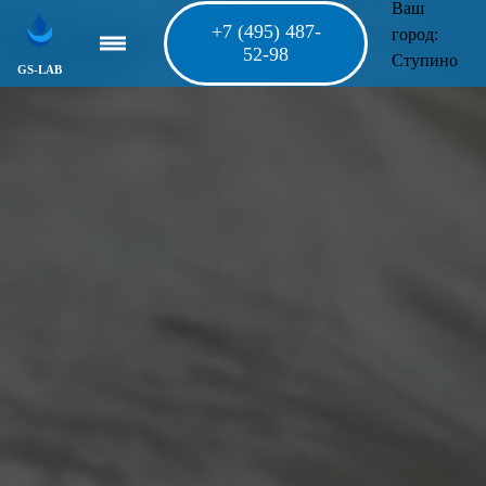
Ваш
+7 (495) 487-
город:
52-98
Ступино
GS-LAB