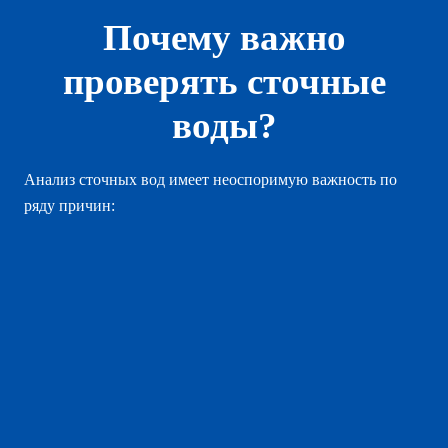
Почему важно
проверять сточные
воды?
Анализ сточных вод имеет неоспоримую важность по
ряду причин:
Эффективность очистных
систем
Регулярный анализ сточных вод позволяет
контролировать эффективность работы сточных
очистных систем. По результатам анализа можно
вносить корректировки в технологические
процессы, улучшая очистку стоков и снижая